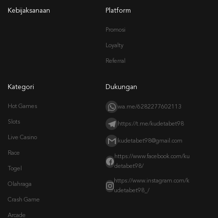
Kebijaksanaan
Platform
Promosi
Loyalty
Referral
Kategori
Dukungan
Hot Games
wa.me/6282277602113
Slots
https://t.me/kudetabet98
Live Casino
kudetabet98@gmail.com
Race
https://www.facebook.com/ku
detabet98/
Togel
https://www.instagram.com/k
Olahraga
udetabet98_/
Crash Game
Arcade