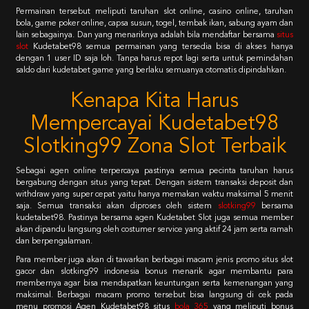
Permainan tersebut meliputi taruhan slot online, casino online, taruhan
bola, game poker online, capsa susun, togel, tembak ikan, sabung ayam dan
lain sebagainya. Dan yang menariknya adalah bila mendaftar bersama
situs
slot
Kudetabet98 semua permainan yang tersedia bisa di akses hanya
dengan 1 user ID saja loh. Tanpa harus repot lagi serta untuk pemindahan
saldo dari kudetabet game yang berlaku semuanya otomatis dipindahkan.
Kenapa Kita Harus
Mempercayai Kudetabet98
Slotking99 Zona Slot Terbaik
Sebagai agen online terpercaya pastinya semua pecinta taruhan harus
bergabung dengan situs yang tepat. Dengan sistem transaksi deposit dan
withdraw yang super cepat yaitu hanya memakan waktu maksimal 5 menit
saja. Semua transaksi akan diproses oleh sistem
slotking99
bersama
kudetabet98. Pastinya bersama agen Kudetabet Slot juga semua member
akan dipandu langsung oleh costumer service yang aktif 24 jam serta ramah
dan berpengalaman.
Para member juga akan di tawarkan berbagai macam jenis promo situs slot
gacor dan slotking99 indonesia bonus menarik agar membantu para
membernya agar bisa mendapatkan keuntungan serta kemenangan yang
maksimal. Berbagai macam promo tersebut bisa langsung di cek pada
menu promosi Agen Kudetabet98 situs
bola 365
yang meliputi bonus