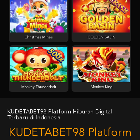
Christmas Mines
GOLDEN BASIN
Monkey Thunderbolt
Monkey King
KUDETABET98 Platform Hiburan Digital
Terbaru di Indonesia
KUDETABET98 Platform