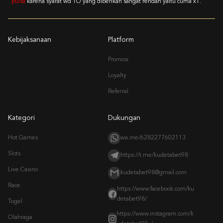
pulsa
karena syarat wd TO yang diberikan sangat rendah yaitu cuma x1.
Kebijaksanaan
Platform
Promosi
Loyalty
Referral
Kategori
Dukungan
Hot Games
wa.me/6282277602113
Slots
https://t.me/kudetabet98
Live Casino
kudetabet98@gmail.com
Race
https://www.facebook.com/ku
detabet98/
Togel
https://www.instagram.com/k
Olahraga