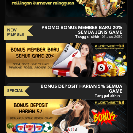
PROMO BONUS MEMBER BARU 20%
NEW
SEMUA JENIS GAME
MEMBER
Tanggal akhir:
01-Jan-2050
BONUS DEPOSIT HARIAN 5% SEMUA
SPECIAL
GAME
Tanggal akhir:
-