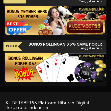
Tanggal akhir:
-
BONUS ROLLINGAN 0.5% GAME POKER
POKER
Tanggal akhir:
-
KUDETABET98 Platform Hiburan Digital
Terbaru di Indonesia