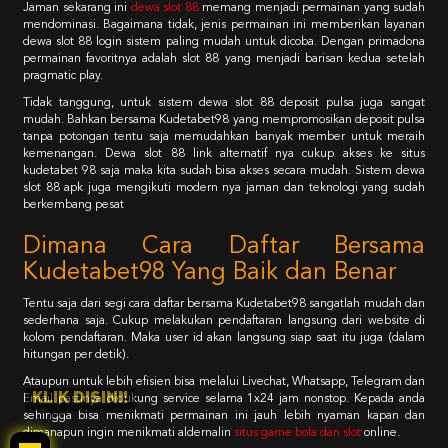
Jaman sekarang ini
dewa slot 88
memang menjadi permainan yang sudah
mendominasi. Bagaimana tidak, jenis permainan ini memberikan layanan
dewa slot 88 login sistem paling mudah untuk dicoba. Dengan primadona
permainan favoritnya adalah slot 88 yang menjadi barisan kedua setelah
pragmatic play.
Tidak tanggung, untuk sistem dewa slot 88 deposit pulsa juga sangat
mudah. Bahkan bersama Kudetabet98 yang mempromosikan deposit pulsa
tanpa potongan tentu saja memudahkan banyak member untuk meraih
kemenangan. Dewa slot 88 link alternatif nya cukup akses ke situs
kudetabet 98 saja maka kita sudah bisa akses secara mudah. Sistem dewa
slot 88 apk juga mengikuti modern nya jaman dan teknologi yang sudah
berkembang pesat
Dimana Cara Daftar Bersama
Kudetabet98 Yang Baik dan Benar
Tentu saja dari segi cara daftar bersama Kudetabet98 sangatlah mudah dan
sederhana saja. Cukup melakukan pendaftaran langsung dari website di
kolom pendaftaran. Maka user id akan langsung siap saat itu juga (dalam
hitungan per detik).
Ataupun untuk lebih efisien bisa melalui Livechat, Whatsapp, Telegram dan
KLIK DISINI!
Email pastinya didukung service selama 1x24 jam nonstop. Kepada anda
sehingga bisa menikmati permainan ini jauh lebih nyaman kapan dan
dimanapun ingin menikmati aldernalin
situs game bola dan slot
online.