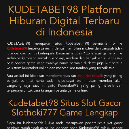
KUDETABET98 Platform
Hiburan Digital Terbaru
di Indonesia
KUDETABET98 merupakan situs Kudetabet 98 permainan online
Kudetabet98
terpercaya resmi dengan tampilan modern dan canggih tidak
lupa dengan bonus berlimpah. Bagaimana tidak ? zona situs game online
sudah berkembang semakin lengkap, modern dan banyak jenis. Tentu saja
para pecinta game yang awalnya hanya bermain di darat juga ikut beralih
ke sistem Kudetabet online dan mencari jasa taruhan yang terbaik saja.
Para artikel ini kita akan merekomendasikan
zona slot terbaik
yang paling
banyak peminat serta sudah dipercayai oleh ribuan member aktif.
Langsung saja saat ini yaitu Kudetabet98 yang paling terbaik dan
terpercaya untuk para kalangan pecinta game online.
Kudetabet98 Situs Slot Gacor
Slothoki777 Game Lengkap
Siapa itu kudetabet98 ? Jika anda merupakan pecinta situs slot gacor
pastinya sudah tidak asing lagi dengan agen Kudetabet98 selaku bandar