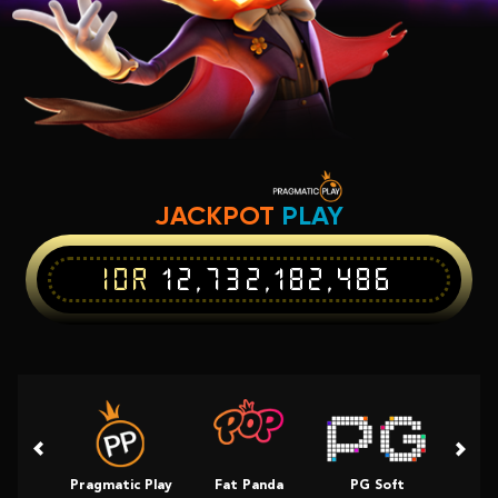
JACKPOT
PLAY
IDR
12,732,182,486
Pragmatic Play
Fat Panda
PG Soft
Slot