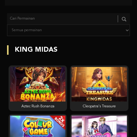
KING MIDAS
Aztec Rush Bonanza
Cleopatra's Treasure