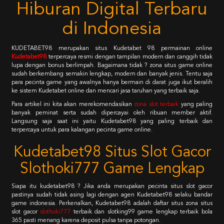
Hiburan Digital Terbaru
di Indonesia
KUDETABET98 merupakan situs Kudetabet 98 permainan online
Kudetabet98
terpercaya resmi dengan tampilan modern dan canggih tidak
lupa dengan bonus berlimpah. Bagaimana tidak ? zona situs game online
sudah berkembang semakin lengkap, modern dan banyak jenis. Tentu saja
para pecinta game yang awalnya hanya bermain di darat juga ikut beralih
ke sistem Kudetabet online dan mencari jasa taruhan yang terbaik saja.
Para artikel ini kita akan merekomendasikan
zona slot terbaik
yang paling
banyak peminat serta sudah dipercayai oleh ribuan member aktif.
Langsung saja saat ini yaitu Kudetabet98 yang paling terbaik dan
terpercaya untuk para kalangan pecinta game online.
Kudetabet98 Situs Slot Gacor
Slothoki777 Game Lengkap
Siapa itu kudetabet98 ? Jika anda merupakan pecinta situs slot gacor
pastinya sudah tidak asing lagi dengan agen Kudetabet98 selaku bandar
game indonesia. Perkenalkan, Kudetabet98 adalah daftar situs zona situs
slot gacor
slothoki777
terbaik dan slotking99 game lengkap terbaik bola
365 pasti menang karena deposit pulsa tanpa potongan.