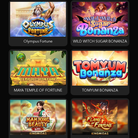
Olympus Fortune
WILD WITCH SUGAR BONANZA
MAYA TEMPLE OF FORTUNE
TOMYUM BONANZA