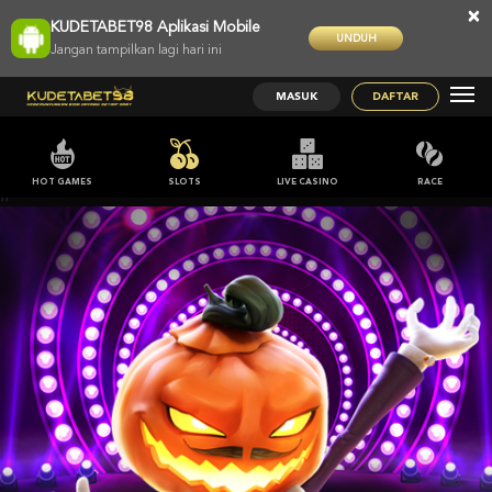
×
KUDETABET98 Aplikasi Mobile
UNDUH
Jangan tampilkan lagi hari ini
MASUK
DAFTAR
HOT GAMES
SLOTS
LIVE CASINO
RACE
;;