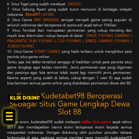
6. Situs Togel yang sudah merakyat :
NEX4D
7. Situs Sabung Ayam yang sudah turun menurun di berbagai wilayah
indonesia :
Ehm297
| SV388
8. Situs Game
MM TANGKAS
sempat menjadi game paling populer di
seluruh indonesia dan beroperasi di casino asli sejak tahun 1960an.
9. Situs Tembak Ikan merupakan permainan yang cukup trending dan
masih bisa ditemukan cukup banyak di darat :
SPADE FISHING GAMING |
PRAGMATIC PLAY FISHING | CQ9 FISHING | SPADE GAMING FISHING |
JOKER FISHING
10. Situs Game
FUNKY GAMES
yang hadir terbaru untuk menghibur para
pecinta situs game online.
Tentu saja list daftar tersebut sengaja di hadirkan untuk para pecinta situs
game lengkap agar bebas memilih. Jenis permainan apa yang digemari
dan pastinya agar kita semua tidak repot lagi memilih jenis permainan.
Karena seperti yang sudah di bahas, cukup dengan 1 user ID saja sudah
bisa bermain semua game online yang disediakan permainan dewa slot 88.
Kapan Kudetabet98 Beroperasi
KLIK DISINI!
Sebagai Situs Game Lengkap Dewa
Slot 88
Secara resmi, kudetabet98 sudah melayani
daftar situs game
sejak tahun
2017 dan mendapatkan lisensi resmi beroperasi resmi kepada semua
masyarakat indonesia. Dengan didukung oleh puluhan provider raksasa
terkemuka di atas, pastinya semua member yang memilih kudetabet98