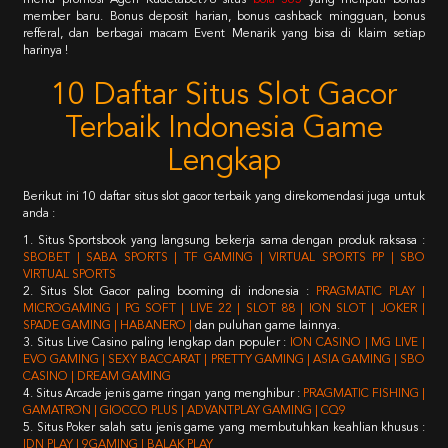
menu promosi Agen Kudetabet98 situs
bola 365
yang meliputi bonus
member baru. Bonus deposit harian, bonus cashback mingguan, bonus
refferal, dan berbagai macam Event Menarik yang bisa di klaim setiap
harinya !
10 Daftar Situs Slot Gacor
Terbaik Indonesia Game
Lengkap
Berikut ini 10 daftar situs slot gacor terbaik yang direkomendasi juga untuk
anda :
1. Situs Sportsbook yang langsung bekerja sama dengan produk raksasa :
SBOBET | SABA SPORTS | TF GAMING | VIRTUAL SPORTS PP | SBO
VIRTUAL SPORTS
2. Situs Slot Gacor paling booming di indonesia :
PRAGMATIC PLAY |
MICROGAMING | PG SOFT | LIVE 22 | SLOT 88 | ION SLOT | JOKER |
SPADE GAMING | HABANERO |
dan puluhan game lainnya.
3. Situs Live Casino paling lengkap dan populer :
ION CASINO | MG LIVE |
EVO GAMING | SEXY BACCARAT | PRETTY GAMING | ASIA GAMING | SBO
CASINO | DREAM GAMING
4. Situs Arcade jenis game ringan yang menghibur :
PRAGMATIC FISHING |
GAMATRON | GIOCCO PLUS | ADVANTPLAY GAMING | CQ9
5. Situs Poker salah satu jenis game yang membutuhkan keahlian khusus :
IDN PLAY | 9GAMING | BALAK PLAY