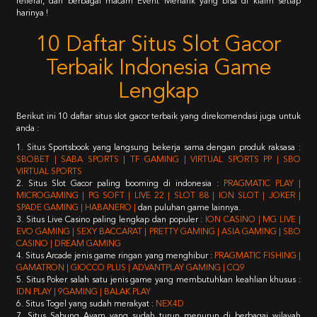
refferal, dan berbagai macam Event Menarik yang bisa di klaim setiap
harinya !
10 Daftar Situs Slot Gacor
Terbaik Indonesia Game
Lengkap
Berikut ini 10 daftar situs slot gacor terbaik yang direkomendasi juga untuk
anda :
1. Situs Sportsbook yang langsung bekerja sama dengan produk raksasa :
SBOBET | SABA SPORTS | TF GAMING | VIRTUAL SPORTS PP | SBO
VIRTUAL SPORTS
2. Situs Slot Gacor paling booming di indonesia :
PRAGMATIC PLAY |
MICROGAMING | PG SOFT | LIVE 22 | SLOT 88 | ION SLOT | JOKER |
SPADE GAMING | HABANERO |
dan puluhan game lainnya.
3. Situs Live Casino paling lengkap dan populer :
ION CASINO | MG LIVE |
EVO GAMING | SEXY BACCARAT | PRETTY GAMING | ASIA GAMING | SBO
CASINO | DREAM GAMING
4. Situs Arcade jenis game ringan yang menghibur :
PRAGMATIC FISHING |
GAMATRON | GIOCCO PLUS | ADVANTPLAY GAMING | CQ9
5. Situs Poker salah satu jenis game yang membutuhkan keahlian khusus :
IDN PLAY | 9GAMING | BALAK PLAY
6. Situs Togel yang sudah merakyat :
NEX4D
7. Situs Sabung Ayam yang sudah turun menurun di berbagai wilayah