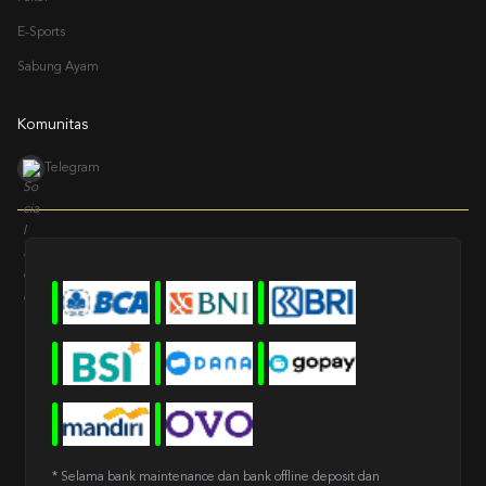
E-Sports
Sabung Ayam
Komunitas
Telegram
* Selama bank maintenance dan bank offline deposit dan