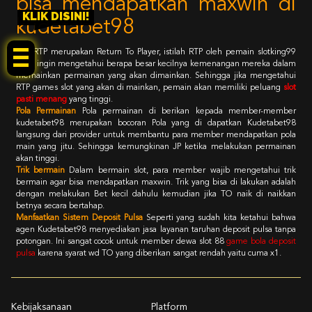
bisa mendapatkan maxwin di
KLIK DISINI!
kudetabet98
RTP
RTP merupakan Return To Player, istilah RTP oleh pemain slotking99
yang ingin mengetahui berapa besar kecilnya kemenangan mereka dalam
memainkan permainan yang akan dimainkan. Sehingga jika mengetahui
RTP games slot yang akan di mainkan, pemain akan memiliki peluang
slot
pasti menang
yang tinggi.
Pola Permainan
Pola permainan di berikan kepada member-member
kudetabet98 merupakan bocoran Pola yang di dapatkan Kudetabet98
langsung dari provider untuk membantu para member mendapatkan pola
main yang jitu. Sehingga kemungkinan JP ketika melakukan permainan
akan tinggi.
Trik bermain
Dalam bermain slot, para member wajib mengetahui trik
bermain agar bisa mendapatkan maxwin. Trik yang bisa di lakukan adalah
dengan melakukan Bet kecil dahulu kemudian jika TO naik di naikkan
betnya secara bertahap.
Manfaatkan Sistem Deposit Pulsa
Seperti yang sudah kita ketahui bahwa
agen Kudetabet98 menyediakan jasa layanan taruhan deposit pulsa tanpa
potongan. Ini sangat cocok untuk member dewa slot 88
game bola deposit
pulsa
karena syarat wd TO yang diberikan sangat rendah yaitu cuma x1.
Kebijaksanaan
Platform