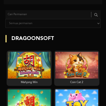
DRAGOONSOFT
Mahjong Win
Coin Cat 2