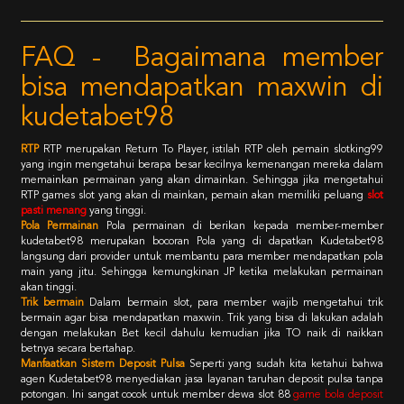
FAQ - Bagaimana member
bisa mendapatkan maxwin di
kudetabet98
RTP
RTP merupakan Return To Player, istilah RTP oleh pemain slotking99
yang ingin mengetahui berapa besar kecilnya kemenangan mereka dalam
memainkan permainan yang akan dimainkan. Sehingga jika mengetahui
RTP games slot yang akan di mainkan, pemain akan memiliki peluang
slot
pasti menang
yang tinggi.
Pola Permainan
Pola permainan di berikan kepada member-member
kudetabet98 merupakan bocoran Pola yang di dapatkan Kudetabet98
langsung dari provider untuk membantu para member mendapatkan pola
main yang jitu. Sehingga kemungkinan JP ketika melakukan permainan
akan tinggi.
Trik bermain
Dalam bermain slot, para member wajib mengetahui trik
bermain agar bisa mendapatkan maxwin. Trik yang bisa di lakukan adalah
dengan melakukan Bet kecil dahulu kemudian jika TO naik di naikkan
betnya secara bertahap.
Manfaatkan Sistem Deposit Pulsa
Seperti yang sudah kita ketahui bahwa
agen Kudetabet98 menyediakan jasa layanan taruhan deposit pulsa tanpa
potongan. Ini sangat cocok untuk member dewa slot 88
game bola deposit