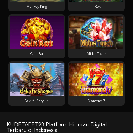
Monkey King
T-Rex
Coin Rat
Midas Touch
Bakufu Shogun
Diamond 7
KUDETABET98 Platform Hiburan Digital
Terbaru di Indonesia