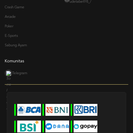
udetabet98_/
Crash Game
Arcade
Poker
E-Sports
Sabung Ayam
Komunitas
Telegram