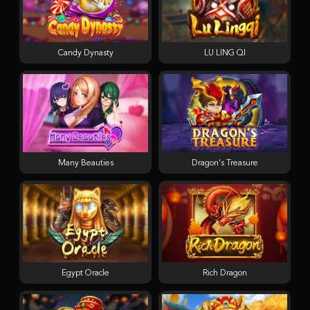
Candy Dynasty
LU LING QI
Many Beauties
Dragon's Treasure
Egypt Oracle
Rich Dragon