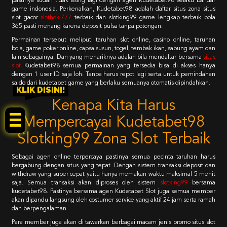
pastinya sudah tidak asing lagi dengan agen Kudetabet98 selaku bandar
game indonesia. Perkenalkan, Kudetabet98 adalah daftar situs zona situs
slot gacor
slothoki777
terbaik dan slotking99 game lengkap terbaik bola
365 pasti menang karena deposit pulsa tanpa potongan.
Permainan tersebut meliputi taruhan slot online, casino online, taruhan
bola, game poker online, capsa susun, togel, tembak ikan, sabung ayam dan
lain sebagainya. Dan yang menariknya adalah bila mendaftar bersama
situs
slot
Kudetabet98 semua permainan yang tersedia bisa di akses hanya
dengan 1 user ID saja loh. Tanpa harus repot lagi serta untuk pemindahan
saldo dari kudetabet game yang berlaku semuanya otomatis dipindahkan.
KLIK DISINI!
Kenapa Kita Harus
Mempercayai Kudetabet98
Slotking99 Zona Slot Terbaik
Sebagai agen online terpercaya pastinya semua pecinta taruhan harus
bergabung dengan situs yang tepat. Dengan sistem transaksi deposit dan
withdraw yang super cepat yaitu hanya memakan waktu maksimal 5 menit
saja. Semua transaksi akan diproses oleh sistem
slotking99
bersama
kudetabet98. Pastinya bersama agen Kudetabet Slot juga semua member
akan dipandu langsung oleh costumer service yang aktif 24 jam serta ramah
dan berpengalaman.
Para member juga akan di tawarkan berbagai macam jenis promo situs slot