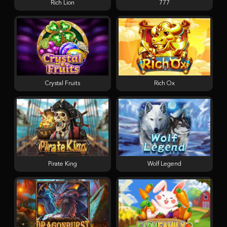
Rich Lion
777
Crystal Fruits
Rich Ox
Pirate King
Wolf Legend