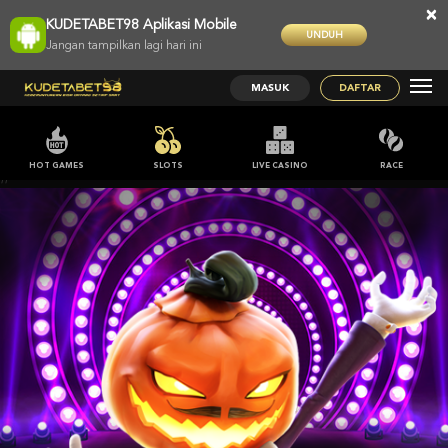
×
KUDETABET98 Aplikasi Mobile
UNDUH
Jangan tampilkan lagi hari ini
MASUK
DAFTAR
HOT GAMES
SLOTS
LIVE CASINO
RACE
;;