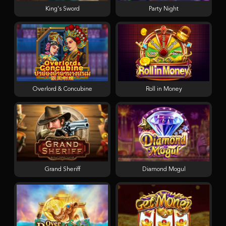
King's Sword
Party Night
Overlord & Concubine
Roll in Money
Grand Sheriff
Diamond Mogul