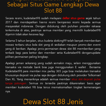
Sebagai Situs Game Lengkap Dewa
Slot 88
Secara resmi, kudetabet98 sudah melayani
daftar situs game
sejak tahun
2017 dan mendapatkan lisensi resmi beroperasi resmi kepada semua
masyarakat indonesia. Dengan didukung oleh puluhan provider raksasa
terkemuka di atas, pastinya semua member yang memilih kudetabet98
dijamin tidak akan kecewa lagi.
Selama 5 tahun berjalan, situs kudeta slotking99 telah banyak memberikan
inovasi terbaru situs bola slot yang di sediakan maupun promo dan event
yang di berikan. Apalagi jenis permainan dewa slot 88 memberikan yang
terbaik bagi para bettor dan member setia Kudetabet98 denganupdate
pilihan permainan paling lengkap.
Apalagi jaman sekarang yang sudah semakin maju, selain menggunakan
transaksi via metode bank bisa juga menggunakan E wallet . Bersama
Kudetabet98 para member mix parlay 365 juga bisa melakukan transaksi
khususnya deposit via pulsa saja dengan didukung oleh provider Telkomsel
Dan XL. Yang menariknya adalah semua member
situs slot deposit pulsa
tanpa potongan
.
Semua ini tersedia pastinya dikarenakan basis agar
member kudetabet 98 bisa terus memaksimalkan tingkat kemenangan
nya.
Dewa Slot 88 Jenis