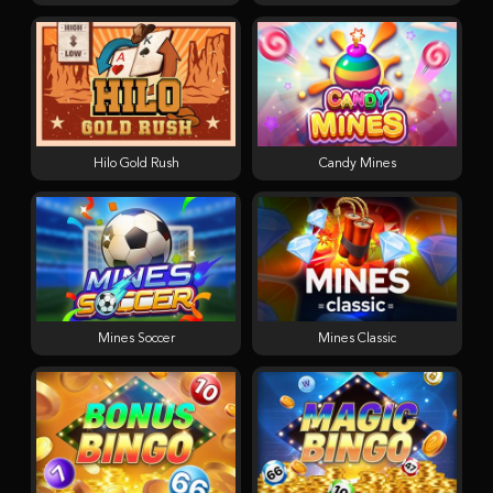
Hilo Gold Rush
Candy Mines
Mines Soccer
Mines Classic