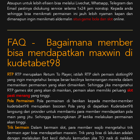
Ataupun untuk lebih efisien bisa melalui Livechat, Whatsapp, Telegram dan
Email pastinya didukung service selama 1x24 jam nonstop. Kepada anda
sehingga bisa menikmati permainan ini jauh lebih nyaman kapan dan
dimanapun ingin menikmati aldernalin
situs game bola dan slot
online.
FAQ - Bagaimana member
bisa mendapatkan maxwin di
kudetabet98
RTP
RTP merupakan Return To Player, istilah RTP oleh pemain slotking99
yang ingin mengetahui berapa besar kecilnya kemenangan mereka dalam
memainkan permainan yang akan dimainkan. Sehingga jika mengetahui
RTP games slot yang akan di mainkan, pemain akan memiliki peluang
slot
pasti menang
yang tinggi.
Pola Permainan
Pola permainan di berikan kepada member-member
kudetabet98 merupakan bocoran Pola yang di dapatkan Kudetabet98
langsung dari provider untuk membantu para member mendapatkan pola
main yang jitu. Sehingga kemungkinan JP ketika melakukan permainan
akan tinggi.
Trik bermain
Dalam bermain slot, para member wajib mengetahui trik
bermain agar bisa mendapatkan maxwin. Trik yang bisa di lakukan adalah
dengan melakukan Bet kecil dahulu kemudian jika TO naik di naikkan