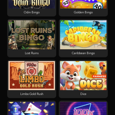
Odin Bingo
Golden Bingo
Lost Ruins
Caribbean Bingo
Limbo Gold Rush
Dice