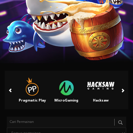
Pragmatic Play
MicroGaming
Hacksaw
King