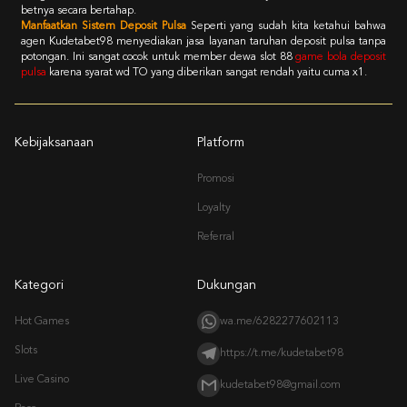
betnya secara bertahap.
Manfaatkan Sistem Deposit Pulsa
Seperti yang sudah kita ketahui bahwa
agen Kudetabet98 menyediakan jasa layanan taruhan deposit pulsa tanpa
potongan. Ini sangat cocok untuk member dewa slot 88
game bola deposit
pulsa
karena syarat wd TO yang diberikan sangat rendah yaitu cuma x1.
Kebijaksanaan
Platform
Promosi
Loyalty
Referral
Kategori
Dukungan
Hot Games
wa.me/6282277602113
Slots
https://t.me/kudetabet98
Live Casino
kudetabet98@gmail.com