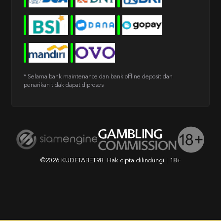
* Selama bank maintenance dan bank offline deposit dan
penarikan tidak dapat diproses
©2026 KUDETABET98. Hak cipta dilindungi | 18+