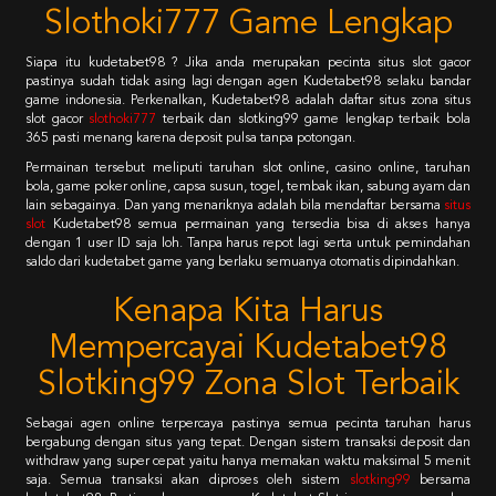
Slothoki777 Game Lengkap
Siapa itu kudetabet98 ? Jika anda merupakan pecinta situs slot gacor
pastinya sudah tidak asing lagi dengan agen Kudetabet98 selaku bandar
game indonesia. Perkenalkan, Kudetabet98 adalah daftar situs zona situs
slot gacor
slothoki777
terbaik dan slotking99 game lengkap terbaik bola
365 pasti menang karena deposit pulsa tanpa potongan.
Permainan tersebut meliputi taruhan slot online, casino online, taruhan
bola, game poker online, capsa susun, togel, tembak ikan, sabung ayam dan
lain sebagainya. Dan yang menariknya adalah bila mendaftar bersama
situs
slot
Kudetabet98 semua permainan yang tersedia bisa di akses hanya
dengan 1 user ID saja loh. Tanpa harus repot lagi serta untuk pemindahan
saldo dari kudetabet game yang berlaku semuanya otomatis dipindahkan.
Kenapa Kita Harus
Mempercayai Kudetabet98
Slotking99 Zona Slot Terbaik
Sebagai agen online terpercaya pastinya semua pecinta taruhan harus
bergabung dengan situs yang tepat. Dengan sistem transaksi deposit dan
withdraw yang super cepat yaitu hanya memakan waktu maksimal 5 menit
saja. Semua transaksi akan diproses oleh sistem
slotking99
bersama