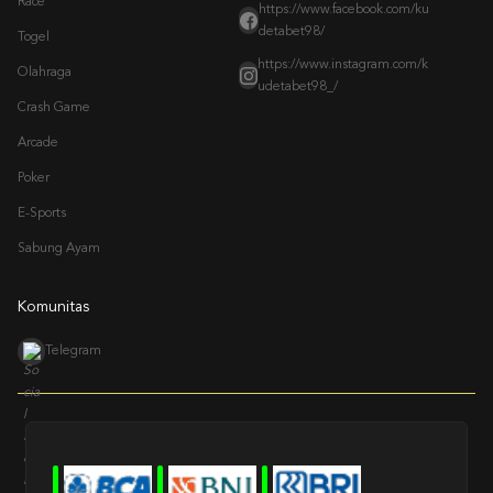
Race
https://www.facebook.com/ku
detabet98/
Togel
https://www.instagram.com/k
Olahraga
udetabet98_/
Crash Game
Arcade
Poker
E-Sports
Sabung Ayam
Komunitas
Telegram