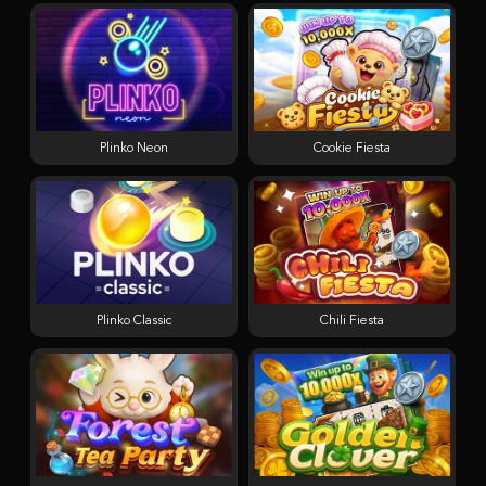
Plinko Neon
Cookie Fiesta
Plinko Classic
Chili Fiesta