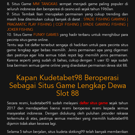
8. Situs Game
MM TANGKAS
sempat menjadi game paling populer di
seluruh indonesia dan beroperasi di casino asli sejak tahun 1960an.
9. Situs Tembak Ikan merupakan permainan yang cukup trending dan
masih bisa ditemukan cukup banyak di darat :
SPADE FISHING GAMING |
PRAGMATIC PLAY FISHING | CQ9 FISHING | SPADE GAMING FISHING |
JOKER FISHING
10. Situs Game
FUNKY GAMES
yang hadir terbaru untuk menghibur para
pecinta situs game online.
Tentu saja list daftar tersebut sengaja di hadirkan untuk para pecinta situs
game lengkap agar bebas memilih. Jenis permainan apa yang digemari
dan pastinya agar kita semua tidak repot lagi memilih jenis permainan.
Karena seperti yang sudah di bahas, cukup dengan 1 user ID saja sudah
bisa bermain semua game online yang disediakan permainan dewa slot 88.
Kapan Kudetabet98 Beroperasi
Sebagai Situs Game Lengkap Dewa
Slot 88
Secara resmi, kudetabet98 sudah melayani
daftar situs game
sejak tahun
2017 dan mendapatkan lisensi resmi beroperasi resmi kepada semua
masyarakat indonesia. Dengan didukung oleh puluhan provider raksasa
terkemuka di atas, pastinya semua member yang memilih kudetabet98
dijamin tidak akan kecewa lagi.
Selama 5 tahun berjalan, situs kudeta slotking99 telah banyak memberikan