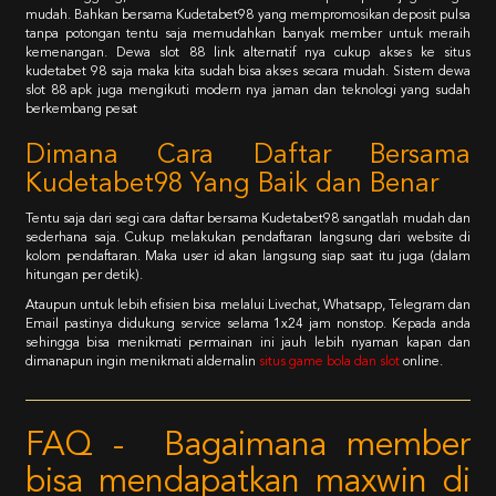
mudah. Bahkan bersama Kudetabet98 yang mempromosikan deposit pulsa
tanpa potongan tentu saja memudahkan banyak member untuk meraih
kemenangan. Dewa slot 88 link alternatif nya cukup akses ke situs
kudetabet 98 saja maka kita sudah bisa akses secara mudah. Sistem dewa
slot 88 apk juga mengikuti modern nya jaman dan teknologi yang sudah
berkembang pesat
Dimana Cara Daftar Bersama
Kudetabet98 Yang Baik dan Benar
Tentu saja dari segi cara daftar bersama Kudetabet98 sangatlah mudah dan
sederhana saja. Cukup melakukan pendaftaran langsung dari website di
kolom pendaftaran. Maka user id akan langsung siap saat itu juga (dalam
hitungan per detik).
Ataupun untuk lebih efisien bisa melalui Livechat, Whatsapp, Telegram dan
Email pastinya didukung service selama 1x24 jam nonstop. Kepada anda
sehingga bisa menikmati permainan ini jauh lebih nyaman kapan dan
dimanapun ingin menikmati aldernalin
situs game bola dan slot
online.
FAQ - Bagaimana member
bisa mendapatkan maxwin di