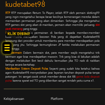
kudetabet98
RTP
RTP merupakan Return To Player, istilah RTP oleh pemain slotking99
yang ingin mengetahui berapa besar kecilnya kemenangan mereka dalam
memainkan permainan yang akan dimainkan. Sehingga jika mengetahui
RTP games slot yang akan di mainkan, pemain akan memiliki peluang
slot
pasti menang
yang tinggi.
Pola Permainan
Pola permainan di berikan kepada member-member
KLIK DISINI!
kudetabet98 merupakan bocoran Pola yang di dapatkan Kudetabet98
langsung dari provider untuk membantu para member mendapatkan pola
main yang jitu. Sehingga kemungkinan JP ketika melakukan permainan
akan tinggi.
Trik bermain
Dalam bermain slot, para member wajib mengetahui trik
bermain agar bisa mendapatkan maxwin. Trik yang bisa di lakukan adalah
dengan melakukan Bet kecil dahulu kemudian jika TO naik di naikkan
betnya secara bertahap.
Manfaatkan Sistem Deposit Pulsa
Seperti yang sudah kita ketahui bahwa
agen Kudetabet98 menyediakan jasa layanan taruhan deposit pulsa tanpa
potongan. Ini sangat cocok untuk member dewa slot 88
game bola deposit
pulsa
karena syarat wd TO yang diberikan sangat rendah yaitu cuma x1.
Kebijaksanaan
Platform