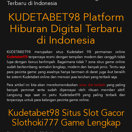
Terbaru di Indonesia
KUDETABET98 Platform
Hiburan Digital Terbaru
di Indonesia
KUDETABET98 merupakan situs Kudetabet 98 permainan online
Kudetabet98
terpercaya resmi dengan tampilan modern dan canggih tidak
lupa dengan bonus berlimpah. Bagaimana tidak ? zona situs game online
sudah berkembang semakin lengkap, modern dan banyak jenis. Tentu saja
para pecinta game yang awalnya hanya bermain di darat juga ikut beralih
ke sistem Kudetabet online dan mencari jasa taruhan yang terbaik saja.
Para artikel ini kita akan merekomendasikan
zona slot terbaik
yang paling
banyak peminat serta sudah dipercayai oleh ribuan member aktif.
Langsung saja saat ini yaitu Kudetabet98 yang paling terbaik dan
terpercaya untuk para kalangan pecinta game online.
Kudetabet98 Situs Slot Gacor
Slothoki777 Game Lengkap